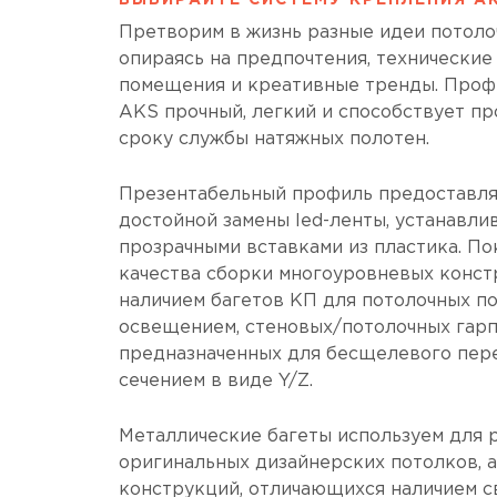
ВЫБИРАЙТЕ СИСТЕМУ КРЕПЛЕНИЯ AK
Претворим в жизнь разные идеи потоло
опираясь на предпочтения, технические
помещения и креативные тренды. Проф
AKS прочный, легкий и способствует п
сроку службы натяжных полотен.
Презентабельный профиль предоставля
достойной замены led-ленты, устанавли
прозрачными вставками из пластика. По
качества сборки многоуровневых конс
наличием багетов КП для потолочных п
освещением, стеновых/потолочных гар
предназначенных для бесщелевого пере
сечением в виде Y/Z.
Металлические багеты используем для 
оригинальных дизайнерских потолков, 
конструкций, отличающихся наличием с