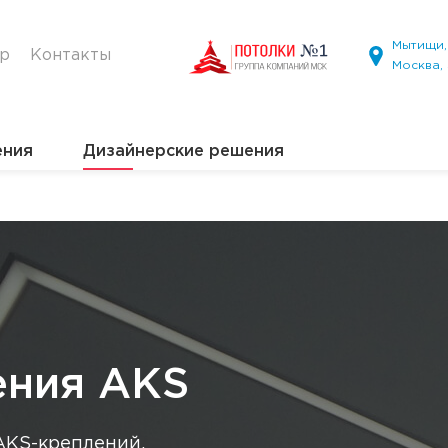
Мытищи, 
ир
Контакты
Москва,
ения
Дизайнерские решения
ения AKS
AKS-креплений,