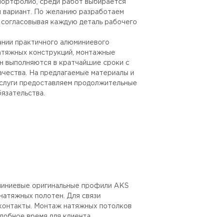
 портфолио, среди работ выбирается
 вариант. По желанию разработаем
, согласовывая каждую деталь рабочего
ании практичного алюминиевого
атяжных конструкций, монтажные
н выполняются в кратчайшие сроки с
ачества. На предлагаемые материалы и
слуги предоставляем продолжительные
язательства.
иниевые оригинальные профили AKS
натяжных полотен. Для связи
контакты. Монтаж натяжных потолков
добное время для клиента.