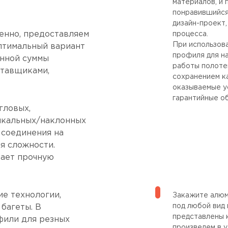
материалов, и
понравившийся
дизайн-проект
енно, предоставляем
процесса.
При использов
птимальный вариант
профиля для н
енной суммы
работы полоте
ставщиками,
сохранением к
оказываемые у
гарантийные об
гловых,
икальных/наклонных
 соединения на
я сложности.
вает прочную
е технологии,
Закажите алюм
под любой вид 
багеты. В
представлены 
фили для резных
произведем в у