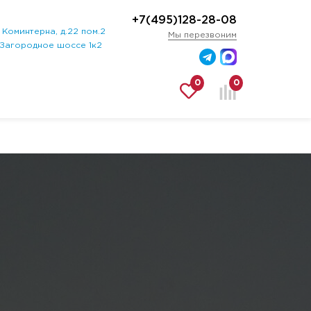
+7(495)128-28-08
Коминтерна, д.22 пом.2
Мы перезвоним
 Загородное шоссе 1к2
0
0