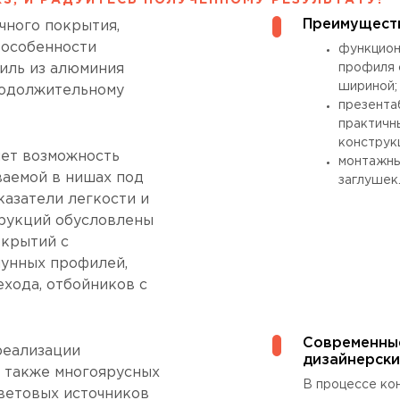
S, И РАДУЙТЕСЬ ПОЛУЧЕННОМУ РЕЗУЛЬТАТУ!
Преимущест
чного покрытия,
 особенности
функцион
иль из алюминия
профиля 
шириной;
родолжительному
презента
практичн
конструк
ет возможность
монтажны
ваемой в нишах под
заглушек
казатели легкости и
трукций обусловлены
окрытий с
пунных профилей,
хода, отбойников с
Современны
реализации
дизайнерски
а также многоярусных
В процессе ко
ветовых источников