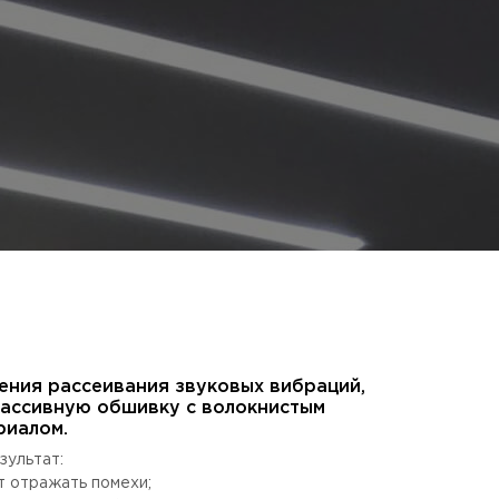
ения рассеивания звуковых вибраций,
ассивную обшивку с волокнистым
риалом.
зультат:
т отражать помехи;