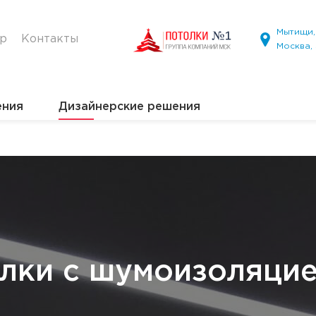
Мытищи, 
ир
Контакты
Москва,
ения
Дизайнерские решения
лки с шумоизоляци