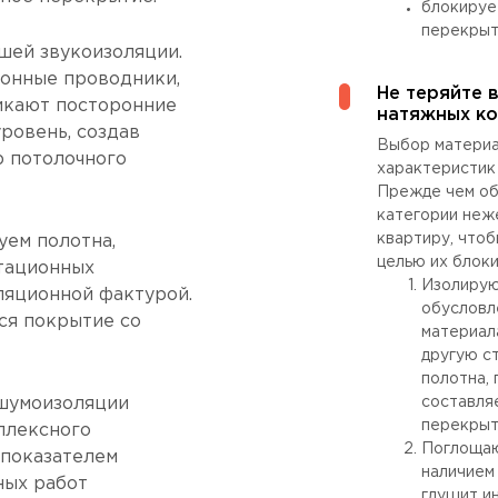
блокируе
перекрыт
шей звукоизоляции.
онные проводники,
Не теряйте 
икают посторонние
натяжных ко
ровень, создав
Выбор материа
 потолочного
характеристик
Прежде чем об
категории неж
квартиру, что
уем полотна,
целью их блоки
тационных
Изолирую
ляционной фактурой.
обусловл
ся покрытие со
материал
другую с
полотна,
шумоизоляции
составля
перекрыт
плексного
Поглощаю
 показателем
наличием
ных работ
глушит и