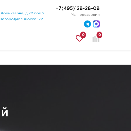
+7(495)128-28-08
Коминтерна, д.22 пом.2
Мы перезвоним
 Загородное шоссе 1к2
0
0
ей