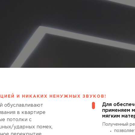
ЦИЕЙ И НИКАКИХ НЕНУЖНЫХ ЗВУКОВ!
Для обеспеч
й обуславливают
применяем м
вания в квартире
мягким мате
ые потолки с
Полученный ре
шных/ударных помех,
позволяе
ное перекрытие.