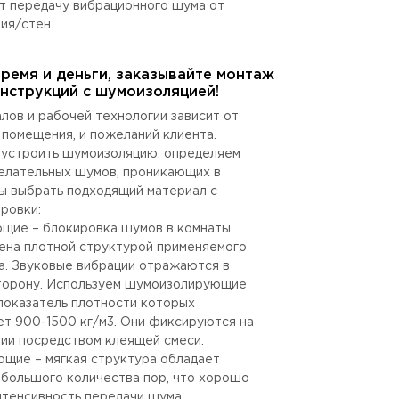
т передачу вибрационного шума от
ия/стен.
время и деньги, заказывайте монтаж
нструкций с шумоизоляцией!
лов и рабочей технологии зависит от
 помещения, и пожеланий клиента.
устроить шумоизоляцию, определяем
елательных шумов, проникающих в
бы выбрать подходящий материал с
ровки:
щие – блокировка шумов в комнаты
ена плотной структурой применяемого
а. Звуковые вибрации отражаются в
торону. Используем шумоизолирующие
 показатель плотности которых
ет 900-1500 кг/м3. Они фиксируются на
ии посредством клеящей смеси.
щие – мягкая структура обладает
 большого количества пор, что хорошо
нтенсивность передачи шума,