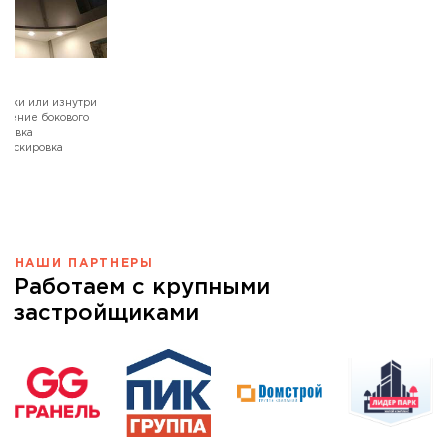
ружи или изнутри
ранение бокового
ировка
маскировка
м
НАШИ ПАРТНЕРЫ
Работаем с крупными
застройщиками